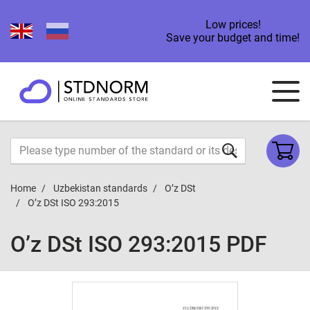
Low prices!
Save your budget and time!
Home
Uzbekistan standards
O’z DSt
O’z DSt ISO 293:2015
O’z DSt ISO 293:2015 PDF