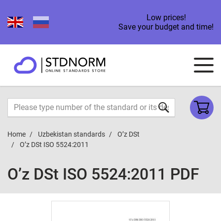
Low prices!
Save your budget and time!
Home
Uzbekistan standards
O’z DSt
O’z DSt ISO 5524:2011
O’z DSt ISO 5524:2011 PDF