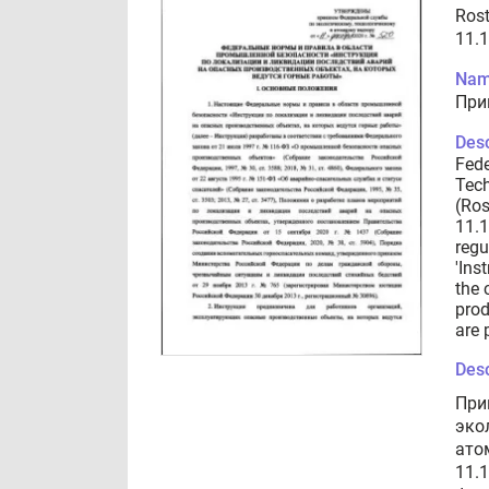
Rost
11.
Nam
При
Desc
Fede
Tech
(Ros
11.1
regu
'Ins
the 
prod
are 
Desc
При
эко
ато
11.