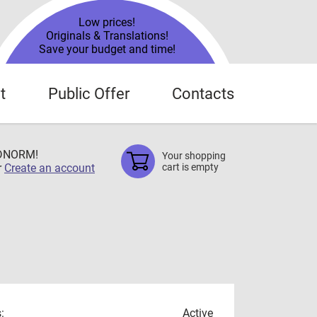
Low prices!
Originals & Translations!
Save your budget and time!
t
Public Offer
Contacts
TDNORM!
Your shopping
r
Create an account
cart is empty
:
Active